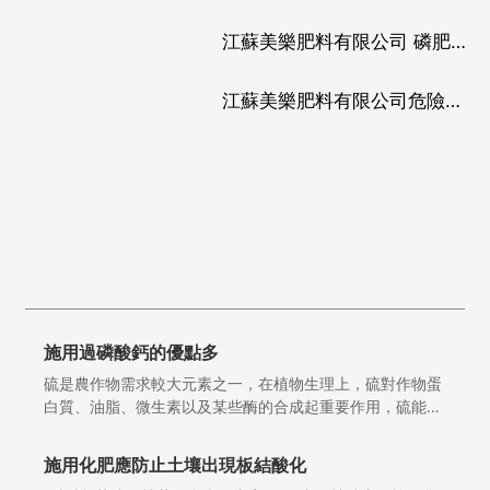
江蘇美樂肥料有限公司 磷肥、
復混肥生產線技改項目（一階
江蘇美樂肥料有限公司危險廢
段）環保驗收公示
物經營情況公告（2023年1-3
月）
施用過磷酸鈣的優點多
硫是農作物需求較大元素之一，在植物生理上，硫對作物蛋
白質、油脂、微生素以及某些酶的合成起重要作用，硫能增
進作物的御寒和抗旱性。在我國，因硫常隨傳統的過磷酸鈣
進入農田，因此掩蓋了土壤缺硫和對硫的需要。過磷酸鈣是
施用化肥應防止土壤出現板結酸化
世界上最早的磷肥品種，雖然磷素含量較低，但它不僅能提